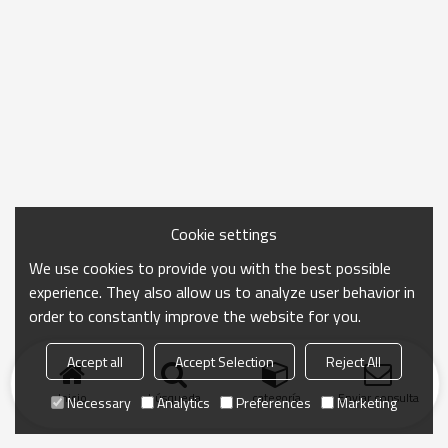
Cookie settings
We use cookies to provide you with the best possible
experience. They also allow us to analyze user behavior in
order to constantly improve the website for you.
Accept all
Accept Selection
Reject All
Inicio
búsqueda
categoría
Enviar consulta
Necessary
Analytics
Preferences
Marketing