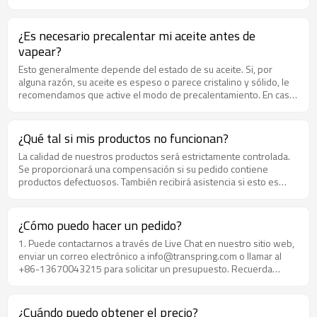
¿Es necesario precalentar mi aceite antes de
vapear?
Esto generalmente depende del estado de su aceite. Si, por
alguna razón, su aceite es espeso o parece cristalino y sólido, le
recomendamos que active el modo de precalentamiento. En caso
contrario, puedes ignorar este paso. La configuración general de
precalentamiento de la pluma vape es de 15 s. Puedes calentarlo
por 15 segundos primero, dejar caer el aceite y esperar unos
¿Qué tal si mis productos no funcionan?
segundos porque el calor irá aumentando la temperatura del
La calidad de nuestros productos será estrictamente controlada.
líquido concentrado.
Se proporcionará una compensación si su pedido contiene
productos defectuosos. También recibirá asistencia si esto es
causado por su operación incorrecta.
¿Cómo puedo hacer un pedido?
1. Puede contactarnos a través de Live Chat en nuestro sitio web,
enviar un correo electrónico a info@transpring.com o llamar al
+86-13670043215 para solicitar un presupuesto. Recuerda
indicarnos el modelo, cantidad, color, capacidad de la batería, etc.
2. Indícanos tus datos de envío si no hay problema con el precio.
Te enviaré el PI para confirmar. 3. La producción y el envío se
¿Cuándo puedo obtener el precio?