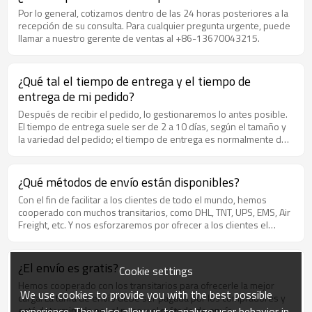
organizarán poco después del pago. 4. ¡Se le proporcionará un
Por lo general, cotizamos dentro de las 24 horas posteriores a la
número de seguimiento y un seguimiento frecuente para usted!
recepción de su consulta. Para cualquier pregunta urgente, puede
llamar a nuestro gerente de ventas al +86-13670043215.
¿Qué tal el tiempo de entrega y el tiempo de
entrega de mi pedido?
Después de recibir el pedido, lo gestionaremos lo antes posible.
El tiempo de entrega suele ser de 2 a 10 días, según el tamaño y
la variedad del pedido; el tiempo de entrega es normalmente de
3 a 5 días.
¿Qué métodos de envío están disponibles?
Con el fin de facilitar a los clientes de todo el mundo, hemos
cooperado con muchos transitarios, como DHL, TNT, UPS, EMS, Air
Freight, etc. Y nos esforzaremos por ofrecer a los clientes el
mayor descuento.
¿El envío es gratis?
Cookie settings
Hemos cooperado con los transitarios para ofrecerle la mejor
We use cookies to provide you with the best possible
carga. La tarifa de envío debe ser pagada por los compradores y
experience. They also allow us to analyze user behavior in
está determinada por el peso y el método de envío.