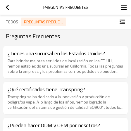
PREGUNTAS FRECUENTES
PREGUNTAS FRECUENTES
TODOS
Preguntas Frecuentes
¿Tienes una sucursal en los Estados Unidos?
Para brindar mejores servicios de localización en los EE. UU.,
hemos establecido una sucursal en California. Todas las preguntas
sobre la empresa y los problemas con los pedidos se pueden
resolver allí. La sucursal de Transpring USA está ubicada en 19275
San Jose Avenue, City of Industry, CA 91748, EE. UU. Puede
ponerse en contacto con el presidente de Transpring USA por
¿Qué certificados tiene Transpring?
correo electrónico o por teléfono como se indica a continuación.
Transpring se ha dedicado a la innovación y producción de
Correo electrónico: usa@transpring.com Teléfono: (925) 405
bolígrafos vape. A lo largo de los años, hemos logrado la
5582
certificación del sistema de gestión de calidad ISO9001, todos los
productos han pasado las pruebas CE, RHOS, UL, FDA, REACH y
también tenemos el INFORME MSDS, el Informe de transporte
aéreo y el Informe de envío marítimo . Consideramos la calidad el
¿Pueden hacer ODM y OEM por nosotros?
alma de Transpring. Para obtener más información, envíe un