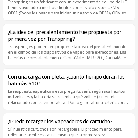
Transpring es un fabricante con un experimentado equipo de I+D,
correo electrónico a market@transpring.com para contactarnos.
hemos ayudado a muchos clientes con sus proyectos OEM y
ODM. ¡Todos los pasos para iniciar un negocio de ODM y OEM son
solo para contactarnos !
¿La idea del precalentamiento fue propuesta por
primera vez por Transpring?
Transpring es pionera en proponer la idea del precalentamiento
en el campo de los dispositivos de vapeo para extracciones. Las
baterías de precalentamiento CannaMate TM B320 y CannaMate
TM B230 son nuestras más vendidas en el mercado de EE. UU.
Con una carga completa, ¿cuánto tiempo duran las
baterías 510?
La respuesta específica a esta pregunta varía según sus hábitos
individuales y la batería se calienta a qué voltaje (a menudo
relacionado con la temperatura). Por lo general, una batería con
una clasificación de 650 mAh deberá recargarse después de 18
horas de uso intermitente.
¿Puedo recargar los vapeadores de cartucho?
Sí, nuestros cartuchos son recargables. El procedimiento para
rellenar el aceite es casi el mismo que la primera vez.