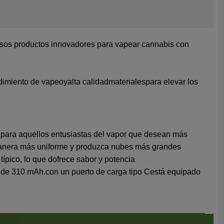
ersos productos innovadores para vapear cannabis con
ndimiento de vapeo
y
alta calidad
materiales
para elevar los
a
para aquellos entusiastas del vapor que desean más
e manera más uniforme y produzca nubes más grandes
ípico, lo que d
ofrece sabor y potencia
 de 310 mAh.
con un puerto de carga tipo C
está equipado