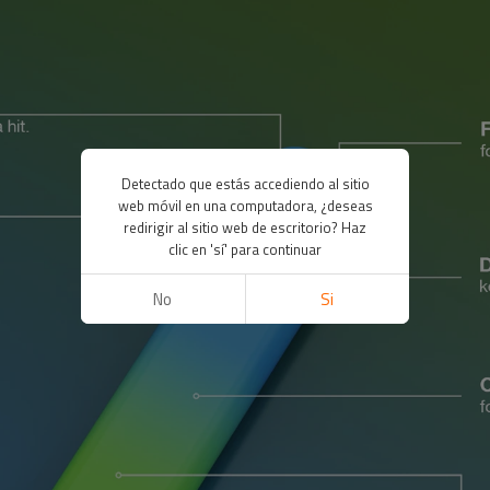
Detectado que estás accediendo al sitio
web móvil en una computadora, ¿deseas
redirigir al sitio web de escritorio? Haz
clic en 'sí' para continuar
No
Si