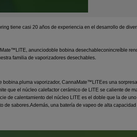
ring tiene casi 20 años de experiencia en el desarrollo de div
Mate™LITE
, anuncio
doble bobina desechable
con
increíble re
estra familia de vaporizadores desechables.
e bobina.
pluma vaporizador
,
CannaMate™LITE
es una sorpres
rmite que el núcleo calefactor cerámico de LITE se caliente d
cie de calentamiento del núcleo LITE es el doble que la de uno t
to de sabores.
Además, una batería de vapeo de alta capacidad