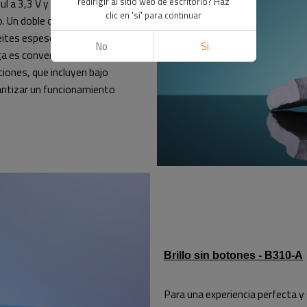
redirigir al sitio web de escritorio? Haz
 a 3,3 V y luz roja a 4,0 V), lo
clic en 'sí' para continuar
. Un doble clic rápido activa una
eites espesos que requieren un
No
Si
ga es conveniente a través de
ciones, que incluyen bajo
rantizar un funcionamiento
Brillo sin botones - B310-A
Para una experiencia perfecta y