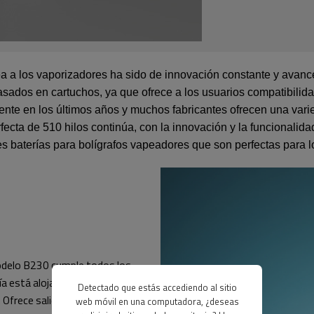
odea a los vaporizadores ha sido de innovación constante y avan
asados en cartuchos, ya que ofrece a los usuarios compatibili
mente en los últimos años y muchos fabricantes ofrecen una var
fecta de 510 hilos continúa, con la innovación y la funcionalid
les baterías para bolígrafos vapeadores que son perfectas para 
modelo B230 cumple todos los
a está alojada en una duradera
Detectado que estás accediendo al sitio
Ofrece salida activada por
web móvil en una computadora, ¿deseas