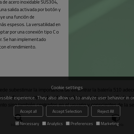
a de acero inoxidable SUS304,
 una salida activada por botón y
uye una función de
más espesos. La versatilidad en
ptar por una conexión tipo C o
or. Se han implementado
con el rendimiento.
Cookie settings
 subestimar la importancia de encontrar la batería 510 adecuad
sible experience. They also allow us to analyze user behavior in 
ta a diversos estilos de vida y preferencias de vapeo. Cada mod
ento sino también centrados en el usuario y conscientes de la 
Accept all
Accept Selection
Reject All
lante para los vapeadores que valoran tanto la calidad como la 
Necessary
Analytics
Preferences
Marketing
búsqueda
categoría