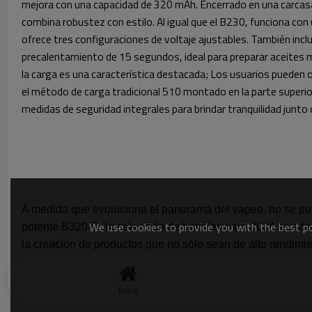
mejora con una capacidad de 320 mAh. Encerrado en una carcas
combina robustez con estilo. Al igual que el B230, funciona con
ofrece tres configuraciones de voltaje ajustables. También incl
precalentamiento de 15 segundos, ideal para preparar aceites 
la carga es una característica destacada; Los usuarios pueden o
el método de carga tradicional 510 montado en la parte superi
medidas de seguridad integrales para brindar tranquilidad junto 
A medida que evoluciona el panorama del vapeo, no se puede
We use cookies to provide you with the best pos
potente B320-C, la selección de baterías para 2024 se adap
la creación de productos que no sólo sean de alto rendimi
avances en la tecnología de baterías, el futuro parece bril
Inicio