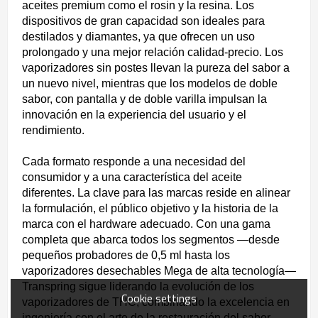
aceites premium como el rosin y la resina. Los
dispositivos de gran capacidad son ideales para
destilados y diamantes, ya que ofrecen un uso
prolongado y una mejor relación calidad-precio. Los
vaporizadores sin postes llevan la pureza del sabor a
un nuevo nivel, mientras que los modelos de doble
sabor, con pantalla y de doble varilla impulsan la
innovación en la experiencia del usuario y el
rendimiento.
Cada formato responde a una necesidad del
consumidor y a una característica del aceite
diferentes. La clave para las marcas reside en alinear
la formulación, el público objetivo y la historia de la
marca con el hardware adecuado. Con una gama
completa que abarca todos los segmentos —desde
pequeños probadores de 0,5 ml hasta los
vaporizadores desechables Mega de alta tecnología—
Transpring sigue liderando la evolución de los
Cookie settings
vaporizadores de THC, combinando la excelencia en
ingeniería con el arte de la restauración del sabor.