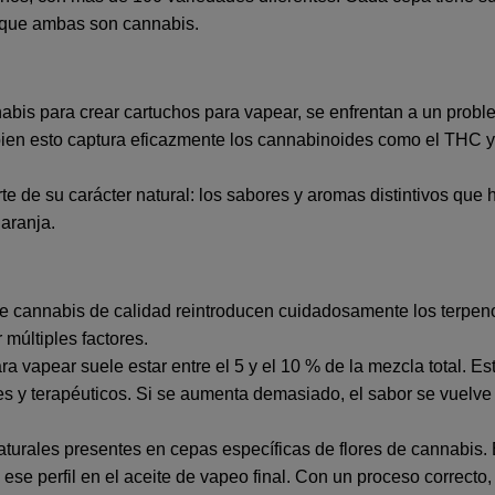
 que ambas son cannabis.
abis para crear cartuchos para vapear, se enfrentan a un problem
Si bien esto captura eficazmente los cannabinoides como el THC
arte de su carácter natural: los sabores y aromas distintivos q
naranja.
e cannabis de calidad reintroducen cuidadosamente los terpenos
 múltiples factores.
a vapear suele estar entre el 5 y el 10 % de la mezcla total. Es
les y terapéuticos. Si se aumenta demasiado, el sabor se vuel
rales presentes en cepas específicas de flores de cannabis. Esto
ese perfil en el aceite de vapeo final. Con un proceso correct