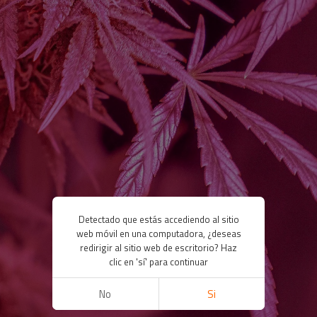
Detectado que estás accediendo al sitio
web móvil en una computadora, ¿deseas
redirigir al sitio web de escritorio? Haz
clic en 'sí' para continuar
No
Si