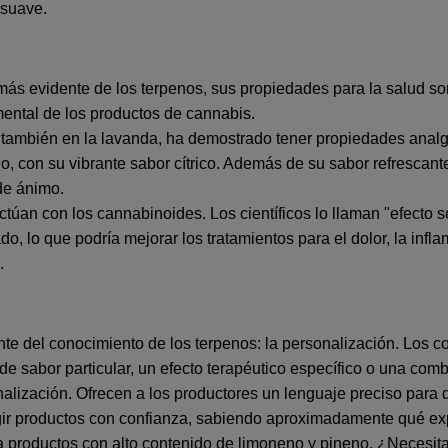
 suave.
 más evidente de los terpenos, sus propiedades para la salud s
mental de los productos de cannabis.
 también en la lavanda, ha demostrado tener propiedades analgé
o, con su vibrante sabor cítrico. Además de su sabor refrescant
de ánimo.
túan con los cannabinoides. Los científicos lo llaman "efecto s
, lo que podría mejorar los tratamientos para el dolor, la infl
.
nte del conocimiento de los terpenos: la personalización. Los
de sabor particular, un efecto terapéutico específico o una co
nalización. Ofrecen a los productores un lenguaje preciso para d
egir productos con confianza, sabiendo aproximadamente qué exp
a productos con alto contenido de limoneno y pineno. ¿Necesita