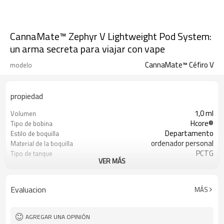
CannaMate™ Zephyr V Lightweight Pod System:
un arma secreta para viajar con vape
CannaMate™ Céfiro V
modelo
propiedad
1,0 ml
Volumen
Hcore®
Tipo de bobina
Departamento
Estilo de boquilla
ordenador personal
Material de la boquilla
PCTG
Tipo de tanque
VER MÁS
SUS316L
Poste central
4x Ø1.6mm
Entrada de apertura
Relleno superior
Método de llenado
Evaluacion
MÁS
1,4 Ω
Resistencia
Activación de sorteo
Activación
300mAh
Capacidad de la batería
AGREGAR UNA OPINIÓN
ordenador personal
Carcasa de la batería