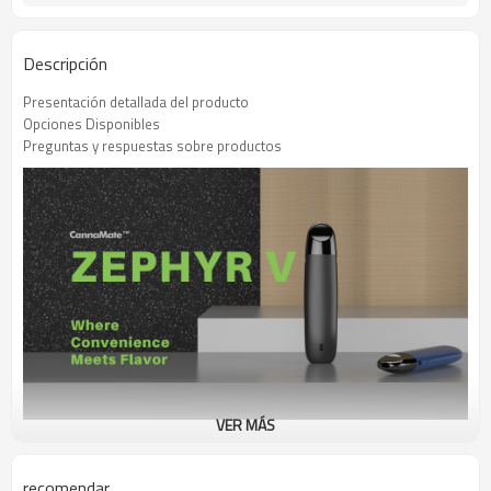
3.5V
Tensión de salida
USB
Puerto de carga
Descripción
96,4x23,4mm
Dimensiones (mm)
Presentación detallada del producto
Opciones Disponibles
Preguntas y respuestas sobre productos
VER MÁS
Alta Portabilidad
recomendar