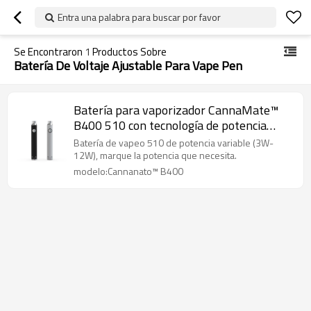
Entra una palabra para buscar por favor
Se Encontraron
1
Productos Sobre
Batería De Voltaje Ajustable Para Vape Pen
Batería para vaporizador CannaMate™
B400 510 con tecnología de potencia
ajustable
Batería de vapeo 510 de potencia variable (3W-
12W), marque la potencia que necesita.
modelo:Cannanato™ B400