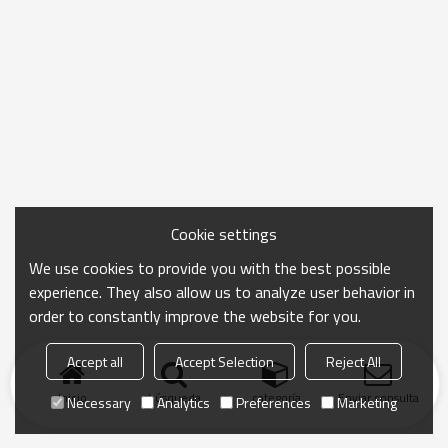
Cookie settings
We use cookies to provide you with the best possible
experience. They also allow us to analyze user behavior in
order to constantly improve the website for you.
Accept all
Accept Selection
Reject All
Inicio
búsqueda
categoría
Enviar consulta
Necessary
Analytics
Preferences
Marketing