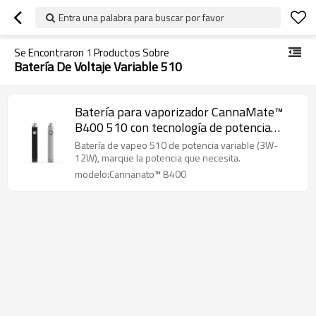
Entra una palabra para buscar por favor
Se Encontraron
1
Productos Sobre
Batería De Voltaje Variable 510
Batería para vaporizador CannaMate™
B400 510 con tecnología de potencia
ajustable
Batería de vapeo 510 de potencia variable (3W-
12W), marque la potencia que necesita.
modelo:Cannanato™ B400