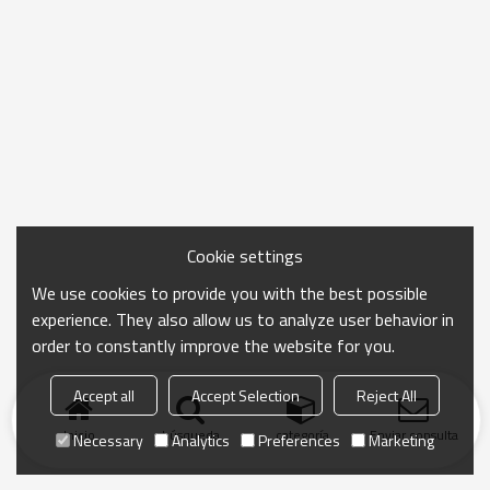
Cookie settings
We use cookies to provide you with the best possible
experience. They also allow us to analyze user behavior in
order to constantly improve the website for you.
Accept all
Accept Selection
Reject All
Inicio
búsqueda
categoría
Enviar consulta
Necessary
Analytics
Preferences
Marketing