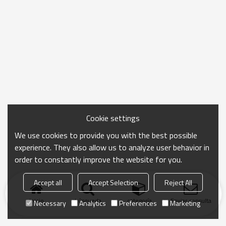
Cookie settings
We use cookies to provide you with the best possible
experience. They also allow us to analyze user behavior in
order to constantly improve the website for you.
Accept all
Accept Selection
Reject All
Inicio
búsqueda
categoría
Enviar consulta
Necessary
Analytics
Preferences
Marketing