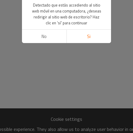
Detectado que estás accediendo al sitio
web móvil en una computadora, ¿deseas
redirigir al sitio web de escritorio? Haz
clic en 'sí' para continuar
No
Si
Cookie settings
sible experience. They also allow us to analyze user behavior in 