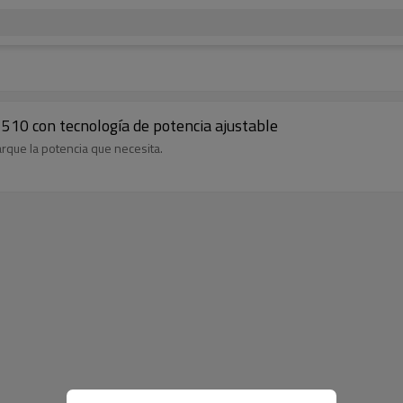
10 con tecnología de potencia ajustable
rque la potencia que necesita.