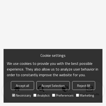
Cookie settings
We use cookies to provide you with the best possible
experience. They also allow us to analyze user behavior in
order to constantly improve the website for you.
Accept all
Accept Selection
Reject All
Inicio
búsqueda
categoría
Enviar consulta
Necessary
Analytics
Preferences
Marketing