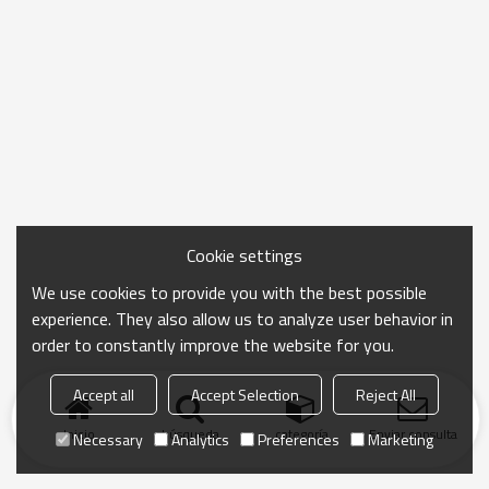
Cookie settings
We use cookies to provide you with the best possible
experience. They also allow us to analyze user behavior in
order to constantly improve the website for you.
Accept all
Accept Selection
Reject All
Inicio
búsqueda
categoría
Enviar consulta
Necessary
Analytics
Preferences
Marketing