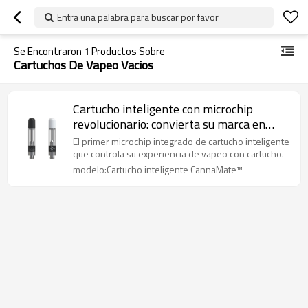
Entra una palabra para buscar por favor
Se Encontraron
1
Productos Sobre
Cartuchos De Vapeo Vacios
Cartucho inteligente con microchip
revolucionario: convierta su marca en
líder en la industria de los cigarrillos
El primer microchip integrado de cartucho inteligente
electrónicos con cartuchos
que controla su experiencia de vapeo con cartucho.
modelo:Cartucho inteligente CannaMate™