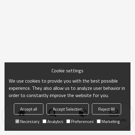
Cookie settings
We use cookies to provide you with the best possible
experience. They also allow us to analyze user behavior in
order to constantly improve the website for you.
Accept all
Accept Selection
Reject All
Inicio
búsqueda
categoría
Enviar consulta
Necessary
Analytics
Preferences
Marketing