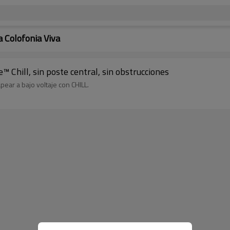
 Colofonia Viva
 Chill, sin poste central, sin obstrucciones
ear a bajo voltaje con CHILL.