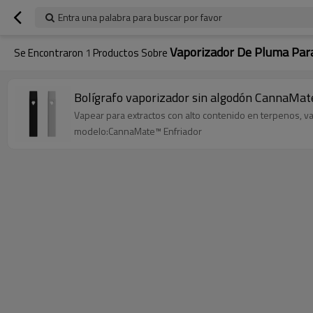
Entra una palabra para buscar por favor
Vaporizador De Pluma Para
Se Encontraron
1
Productos Sobre
Bolígrafo vaporizador sin algodón CannaMate™
Vapear para extractos con alto contenido en terpenos, vap
modelo:CannaMate™ Enfriador