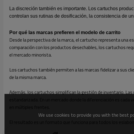
La discreción también es importante. Los cartuchos produc
controlan sus rutinas de dosificación, la consistencia de u
Por qué las marcas prefieren el modelo de carrito
Desde la perspectiva de la marca, el cartucho representa una es
comparación con los productos desechables, los cartuchos re
el mercado minorista.
Los cartuchos también permiten a las marcas fidelizar a sus cl
de la misma marca.
Además, los cartuchos simplifican la gestión de inventario. La
estandarizada. En un mercado donde la diferenciación es cada v
en múltiples frentes.
We use cookies to provide you with the best pos
El resultado es un formato que funciona para todos los eslabon
siguen triunfando.