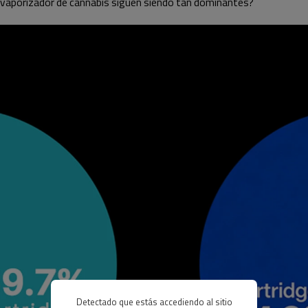
 vaporizador de cannabis siguen siendo tan dominantes?
Detectado que estás accediendo al sitio