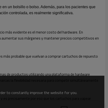
 en un bolsillo o bolso. Además, para los pacientes que
ción controlada, es realmente significativa.
ficio más evidente es el menor costo del hardware. En
 a aumentar sus márgenes y mantener precios competitivos en
, es más probable que vuelvan a comprar cartuchos de repuesto
gamas de productos utilizando una plataforma de hardware
marcas la flexibilidad necesaria para competir simultáneamente
order to constantly improve the website for you.
, y es precisamente por eso que los cartuchos para vapear