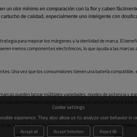
en un olor mínimo en comparación con la flor y caben fácilmente
n cartucho de calidad, especialmente uno inteligente con dosifica
trategia para mejorar los márgenes y la identidad de marca. El bene
quieren menos componentes electrónicos, lo que ayuda a las marcas
ientes. Una vez que los consumidores tienen una batería compatible
s marcas pueden lanzar múltiples variedades, niveles de potencia y 
ez más determinante para la supervivencia, el cartucho ofrece a las 
Cookie settings
sible experience. They also allow us to analyze user behavior in 
es de la cadena. Eso es algo poco común en la industria del cannabis
Accept all
Accept Selection
Reject All