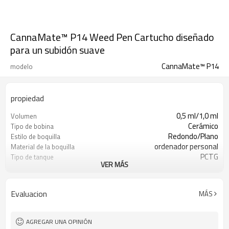
CannaMate™ P14 Weed Pen Cartucho diseñado
para un subidón suave
CannaMate™ P14
modelo
propiedad
0,5 ml/1,0 ml
Volumen
Cerámico
Tipo de bobina
Redondo/Plano
Estilo de boquilla
ordenador personal
Material de la boquilla
PCTG
Tipo de tanque
VER MÁS
SUS316L
Poste central
Relleno superior
Método de llenado
1,2 Ω/1,4 Ω
Resistencia
Evaluacion
MÁS
Ø10,6 x 54,4 mm/64,9 mm/43,9 mm
Dimensiones
6,7 g/7,1 g/6,5 g/6,2 g
Peso
Cobre cromado
Material del anillo de rosca
AGREGAR UNA OPINIÓN
exterior