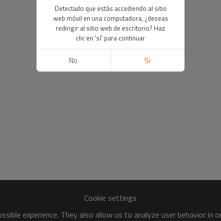
Detectado que estás accediendo al sitio
web móvil en una computadora, ¿deseas
redirigir al sitio web de escritorio? Haz
clic en 'sí' para continuar
No
Si
Cookie settings
sible experience. They also allow us to analyze user behavior in 