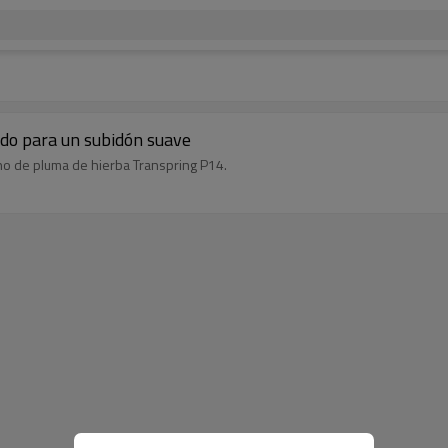
o para un subidón suave
ucho de pluma de hierba Transpring P14.