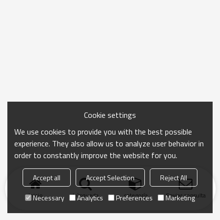
Cookie settings
We use cookies to provide you with the best possible
experience. They also allow us to analyze user behavior in
order to constantly improve the website for you.
Accept all
Accept Selection
Reject All
Inicio
búsqueda
categoría
Enviar consulta
Necessary
Analytics
Preferences
Marketing