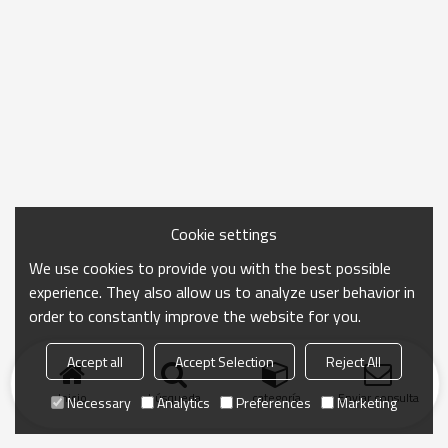
Cookie settings
We use cookies to provide you with the best possible
experience. They also allow us to analyze user behavior in
order to constantly improve the website for you.
Accept all
Accept Selection
Reject All
Inicio
búsqueda
categoría
Enviar consulta
Necessary
Analytics
Preferences
Marketing